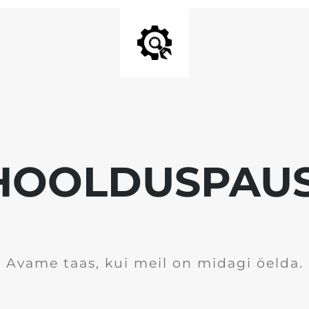
HOOLDUSPAUS
Avame taas, kui meil on midagi öelda.