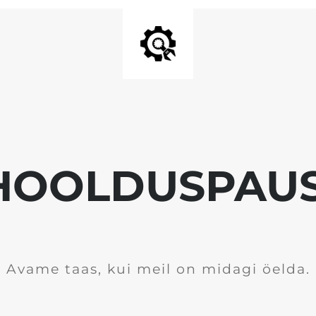
HOOLDUSPAUS
Avame taas, kui meil on midagi öelda.