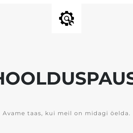
HOOLDUSPAUS
Avame taas, kui meil on midagi öelda.