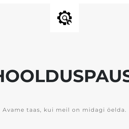
HOOLDUSPAUS
Avame taas, kui meil on midagi öelda.