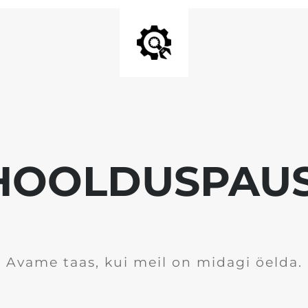
HOOLDUSPAUS
Avame taas, kui meil on midagi öelda.