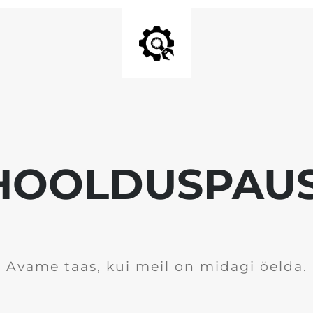
HOOLDUSPAUS
Avame taas, kui meil on midagi öelda.